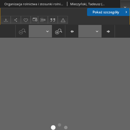
Organizacja rolnictwa i stosunki rolnicze w Stanach Zjednoczonych Północnej Ameryki
Mieczyński, Tadeusz (1888-1947)
Pokaż szczegóły