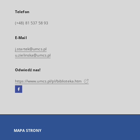
Telefon
(+48) 81 537 58 93
E-Mail
j.startek@umcs.pl
u.zielinska@umcs.pl
Odwiedź nas!
https://www.umcs.pl/pl/biblioteka.htm
Facebook
Link
zewnętrzny,
otworzy
się
w
nowej
MAPA STRONY
karcie