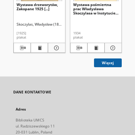
Wystawa drzeworytów,
Wystawa pośmiertna
Wy
Zakopane 1925 [...]
prac Władysława
Pi
Skoczylasa w Instytucie
Sz
Propagandy Sztuki w
Dr
Warszawie [...]
Za
Skoczylas, Władysław (1883-1934)
[1925]
1934
192
plakat
plakat
pla
Więcej
DANE KONTAKTOWE
Adres
Biblioteka UMCS
ul. Radziszewskiego 11
20-031 Lublin, Poland