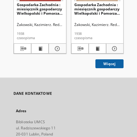
Gospodarka Zachodnia :
Gospodarka Zachodnia :
Go
miesięcznik gospodarczy
miesięcznik gospodarczy
mi
Wielkopolski i Pomorza.
Wielkopolski i Pomorza.
Wi
R. 2, nr 27 (1 września
R. 2, nr 28 (15 września
R. 
1938)
1938)
pa
Żakowski, Kazimierz. Redaktor
Żakowski, Kazimierz. Redaktor
Żak
1938
1938
193
czasopisma
czasopisma
cza
Więcej
DANE KONTAKTOWE
Adres
Biblioteka UMCS
ul. Radziszewskiego 11
20-031 Lublin, Poland