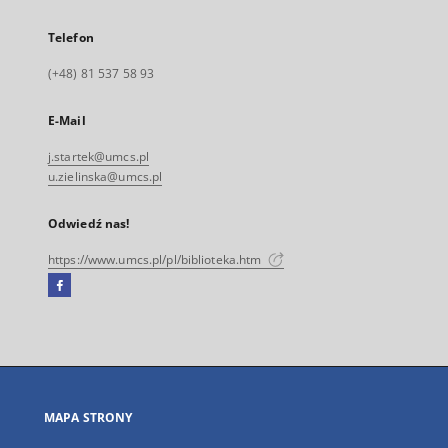
Telefon
(+48) 81 537 58 93
E-Mail
j.startek@umcs.pl
u.zielinska@umcs.pl
Odwiedź nas!
https://www.umcs.pl/pl/biblioteka.htm
Facebook
Link
zewnętrzny,
otworzy
się
w
nowej
MAPA STRONY
karcie