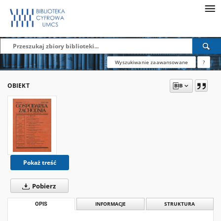
Wyszukiwanie zaawansowane
?
OBIEKT
Pokaż treść
Pobierz
OPIS
INFORMACJE
STRUKTURA