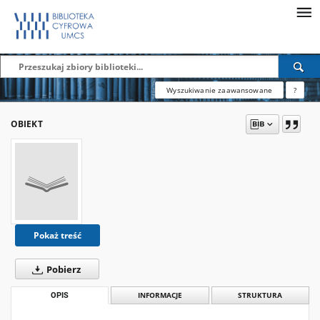
Wyszukiwanie zaawansowane
?
OBIEKT
Pokaż treść
Pobierz
OPIS
INFORMACJE
STRUKTURA