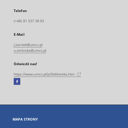
Telefon
(+48) 81 537 58 93
E-Mail
j.startek@umcs.pl
u.zielinska@umcs.pl
Odwiedź nas!
https://www.umcs.pl/pl/biblioteka.htm
Facebook
Link
zewnętrzny,
otworzy
się
w
nowej
MAPA STRONY
karcie