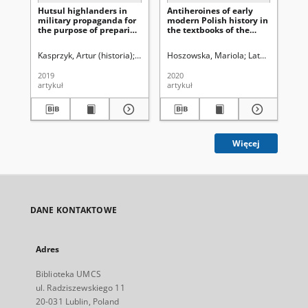
Hutsul highlanders in
Antiheroines of early
Lub
military propaganda for
modern Polish history in
per
the purpose of preparing
the textbooks of the
re
the society for war
Second Polish Republic
during the decline of the
Kasprzyk, Artur (historia)
Latawiec, Krzysztof. Red.
Hoszowska, Mariola
Uniwersytet Marii Cu
Latawiec, Krzysz
Lit
Second Polish Republic
(Selected research
2019
2020
202
problems)
artykuł
artykuł
art
Więcej
DANE KONTAKTOWE
Adres
Biblioteka UMCS
ul. Radziszewskiego 11
20-031 Lublin, Poland