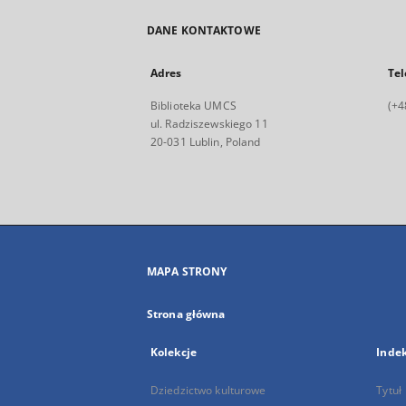
DANE KONTAKTOWE
Adres
Tel
Biblioteka UMCS
(+4
ul. Radziszewskiego 11
20-031 Lublin, Poland
MAPA STRONY
Strona główna
Kolekcje
Inde
Dziedzictwo kulturowe
Tytuł