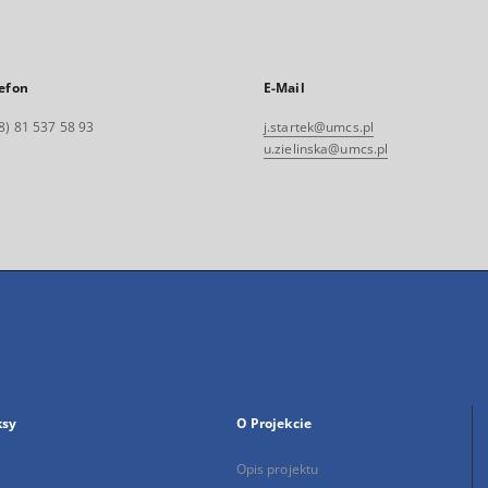
efon
E-Mail
8) 81 537 58 93
j.startek@umcs.pl
u.zielinska@umcs.pl
ksy
O Projekcie
Opis projektu