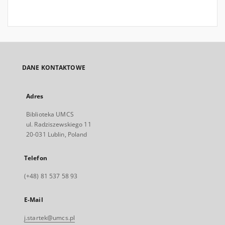
DANE KONTAKTOWE
Adres
Biblioteka UMCS
ul. Radziszewskiego 11
20-031 Lublin, Poland
Telefon
(+48) 81 537 58 93
E-Mail
j.startek@umcs.pl