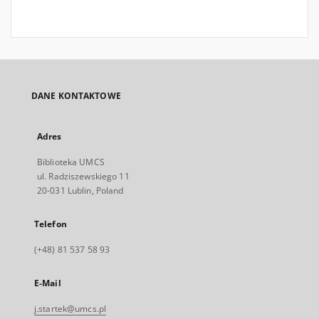
DANE KONTAKTOWE
Adres
Biblioteka UMCS
ul. Radziszewskiego 11
20-031 Lublin, Poland
Telefon
(+48) 81 537 58 93
E-Mail
j.startek@umcs.pl