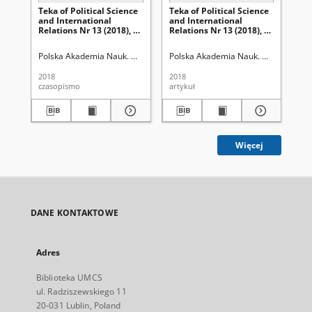
Teka of Political Science
Teka of Political Science
Za
and International
and International
be
Relations Nr 13 (2018), 2.
Relations Nr 13 (2018), 2.
zd
Spis treści
Wstęp
Polska Akademia Nauk. Oddział w Lublinie
Polska Akademia Nauk. Oddział w Lub
Uniwersytet Marii Curie-Skł
Kię
2018
2018
201
czasopismo
artykuł
art
Więcej
DANE KONTAKTOWE
Adres
Biblioteka UMCS
ul. Radziszewskiego 11
20-031 Lublin, Poland