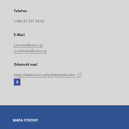
Telefon
(+48) 81 537 58 93
E-Mail
j.startek@umcs.pl
u.zielinska@umcs.pl
Odwiedź nas!
https://www.umcs.pl/pl/biblioteka.htm
Facebook
Link
zewnętrzny,
otworzy
się
w
nowej
MAPA STRONY
karcie