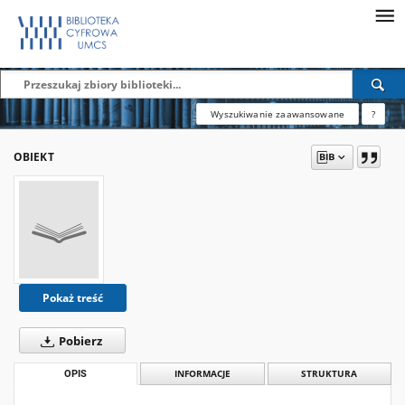
Wyszukiwanie zaawansowane
?
OBIEKT
Pokaż treść
Pobierz
OPIS
INFORMACJE
STRUKTURA