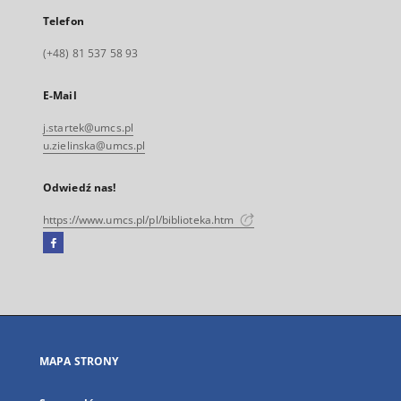
Telefon
(+48) 81 537 58 93
E-Mail
j.startek@umcs.pl
u.zielinska@umcs.pl
Odwiedź nas!
https://www.umcs.pl/pl/biblioteka.htm
Facebook
Link
zewnętrzny,
otworzy
się
w
nowej
MAPA STRONY
karcie