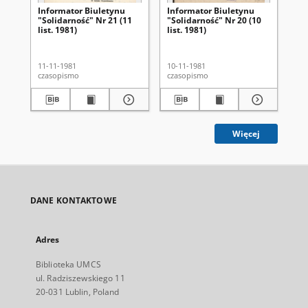
Informator Biuletynu
Informator Biuletynu
In
"Solidarność" Nr 21 (11
"Solidarność" Nr 20 (10
"So
list. 1981)
list. 1981)
lis
11-11-1981
10-11-1981
18-
czasopismo
czasopismo
cza
Więcej
DANE KONTAKTOWE
Adres
Biblioteka UMCS
ul. Radziszewskiego 11
20-031 Lublin, Poland