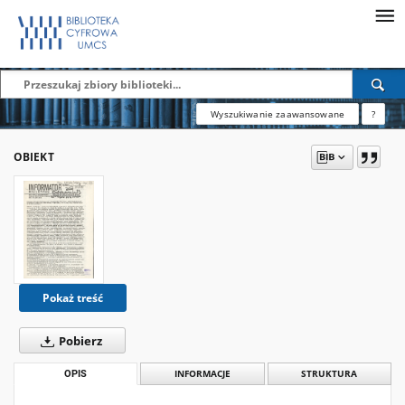
Wyszukiwanie zaawansowane
?
OBIEKT
Pokaż treść
Pobierz
OPIS
INFORMACJE
STRUKTURA