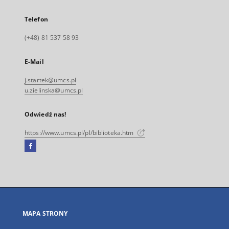
Telefon
(+48) 81 537 58 93
E-Mail
j.startek@umcs.pl
u.zielinska@umcs.pl
Odwiedź nas!
https://www.umcs.pl/pl/biblioteka.htm
Facebook
Link
zewnętrzny,
otworzy
się
w
nowej
MAPA STRONY
karcie