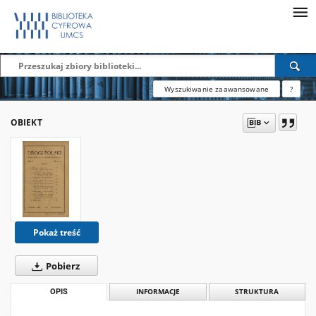
Wyszukiwanie zaawansowane
?
OBIEKT
Pokaż treść
Pobierz
OPIS
INFORMACJE
STRUKTURA