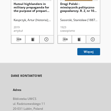
Hutsul highlanders in
Drogi Polski :
Dro
military propaganda for
miesięcznik polityczno-
mi
the purpose of preparing
gospodarczy. R. 2, nr 10-
gos
the society for war
12 (październik-grudzień
(m
during the decline of the
1923)
Kasprzyk, Artur (historia)
Latawiec, Krzysztof. Red.
Sasorski, Stanisław (1887-1943). Red
Uniwersytet Marii Cu
Sas
Second Polish Republic
(Selected research
2019
1923
192
problems)
artykuł
czasopismo
cza
Więcej
DANE KONTAKTOWE
Adres
Biblioteka UMCS
ul. Radziszewskiego 11
20-031 Lublin, Poland