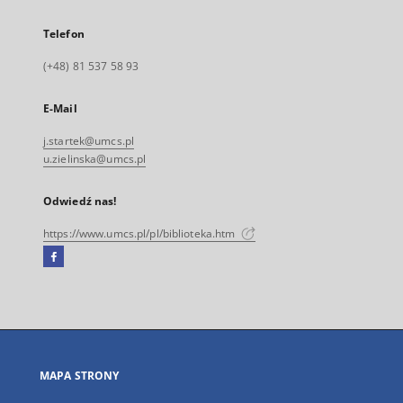
Telefon
(+48) 81 537 58 93
E-Mail
j.startek@umcs.pl
u.zielinska@umcs.pl
Odwiedź nas!
https://www.umcs.pl/pl/biblioteka.htm
Facebook
Link
zewnętrzny,
otworzy
się
w
nowej
MAPA STRONY
karcie