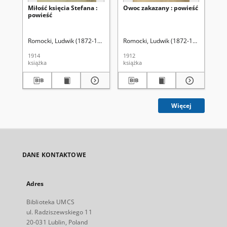
Miłość księcia Stefana :
Owoc zakazany : powieść
Ot
powieść
na
Romocki, Ludwik (1872-1927)
Romocki, Ludwik (1872-1927)
Świ
1914
1912
190
książka
książka
ksi
Więcej
DANE KONTAKTOWE
Adres
Biblioteka UMCS
ul. Radziszewskiego 11
20-031 Lublin, Poland