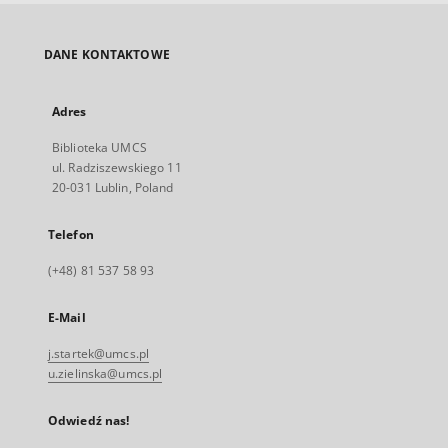
DANE KONTAKTOWE
Adres
Biblioteka UMCS
ul. Radziszewskiego 11
20-031 Lublin, Poland
Telefon
(+48) 81 537 58 93
E-Mail
j.startek@umcs.pl
u.zielinska@umcs.pl
Odwiedź nas!