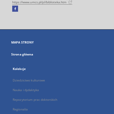
https://www.umcs.pl/pl/biblioteka.htm
Facebook
Link
zewnętrzny,
otworzy
się
w
nowej
MAPA STRONY
karcie
Strona główna
Kolekcje
Dziedzictwo kulturowe
Nauka i dydaktyka
Repozytorium prac doktorskich
Regionalia