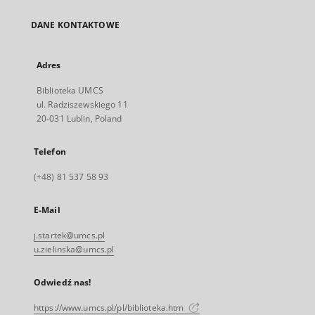
DANE KONTAKTOWE
Adres
Biblioteka UMCS
ul. Radziszewskiego 11
20-031 Lublin, Poland
Telefon
(+48) 81 537 58 93
E-Mail
j.startek@umcs.pl
u.zielinska@umcs.pl
Odwiedź nas!
https://www.umcs.pl/pl/biblioteka.htm