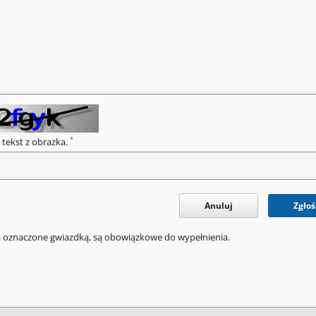
*
 tekst z obrazka.
Anuluj
Zgłoś
a oznaczone gwiazdką, są obowiązkowe do wypełnienia.