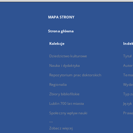
MAPA STRONY
Strona główna
Kolekcje
Inde
Dziedzictwo kulturowe
Tytuł
Nauka i dydaktyka
Autor
Repozytorium prac doktorskich
Temat
Regionalia
Wyda
Zbiory bibliofilskie
Typ z
Lublin 700 lat miasta
Język
Społeczny wpływ nauki
Praw
...
Zobacz więcej