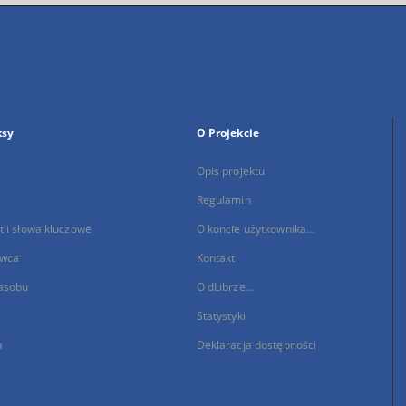
ksy
O Projekcie
Opis projektu
Regulamin
 i słowa kluczowe
O koncie użytkownika...
wca
Kontakt
asobu
O dLibrze...
Statystyki
a
Deklaracja dostępności