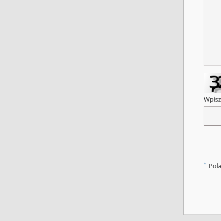
Wpisz
*
Pol