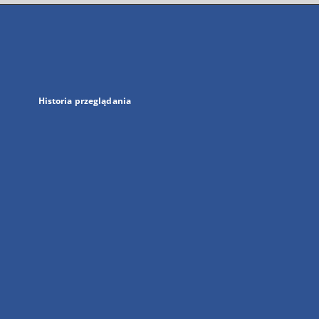
się
w
nowej
karcie
Historia przeglądania