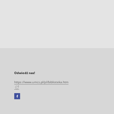
Odwiedź nas!
https://www.umcs.pl/pl/biblioteka.htm
Facebook
Link
zewnętrzny,
otworzy