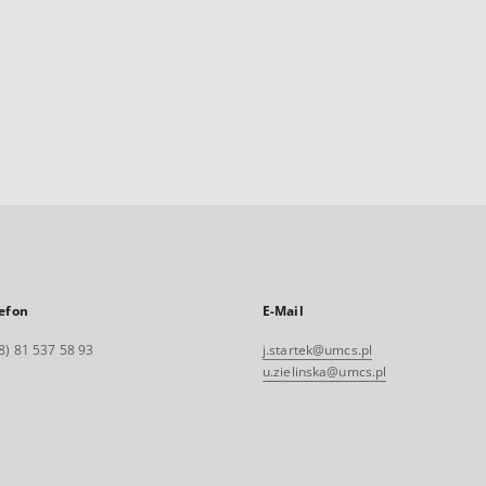
efon
E-Mail
8) 81 537 58 93
j.startek@umcs.pl
u.zielinska@umcs.pl