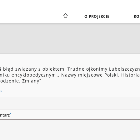
O PROJEKCIE
KO
ś błąd związany z obiektem: Trudne ojkonimy Lubelszczyz
niku encyklopedycznym „ Nazwy miejscowe Polski. Historia
odzenie. Zmiany”
*
l
*
ntarz