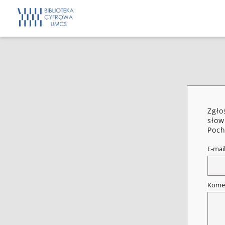
Zgło
słow
Poch
E-mai
Kome