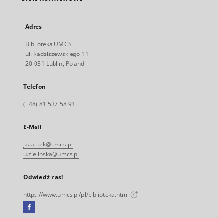
Adres
Biblioteka UMCS
ul. Radziszewskiego 11
20-031 Lublin, Poland
Telefon
(+48) 81 537 58 93
E-Mail
j.startek@umcs.pl
u.zielinska@umcs.pl
Odwiedź nas!
https://www.umcs.pl/pl/biblioteka.htm
Facebook
Link