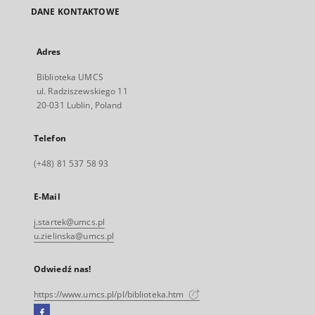
DANE KONTAKTOWE
Adres
Biblioteka UMCS
ul. Radziszewskiego 11
20-031 Lublin, Poland
Telefon
(+48) 81 537 58 93
E-Mail
j.startek@umcs.pl
u.zielinska@umcs.pl
Odwiedź nas!
https://www.umcs.pl/pl/biblioteka.htm
Facebook