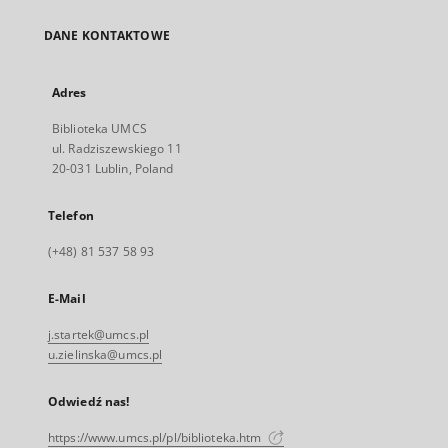
DANE KONTAKTOWE
Adres
Biblioteka UMCS
ul. Radziszewskiego 11
20-031 Lublin, Poland
Telefon
(+48) 81 537 58 93
E-Mail
j.startek@umcs.pl
u.zielinska@umcs.pl
Odwiedź nas!
https://www.umcs.pl/pl/biblioteka.htm