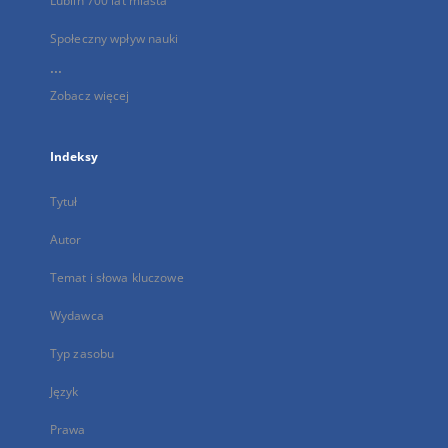
Lublin 700 lat miasta
Społeczny wpływ nauki
...
Zobacz więcej
Indeksy
Tytuł
Autor
Temat i słowa kluczowe
Wydawca
Typ zasobu
Język
Prawa