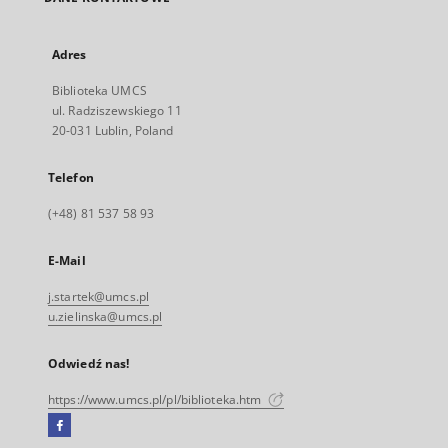
Adres
Biblioteka UMCS
ul. Radziszewskiego 11
20-031 Lublin, Poland
Telefon
(+48) 81 537 58 93
E-Mail
j.startek@umcs.pl
u.zielinska@umcs.pl
Odwiedź nas!
https://www.umcs.pl/pl/biblioteka.htm
Facebook
Link