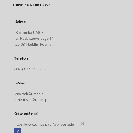
DANE KONTAKTOWE
Adres
Biblioteka UMCS
ul. Radziszewskiego 11
20-031 Lublin, Poland
Telefon
(+48) 81 537 58 93
E-Mail
j.startek@umcs.pl
u.zielinska@umcs.pl
Odwiedź nas!
https://www.umcs.pl/pl/biblioteka.htm
Facebook