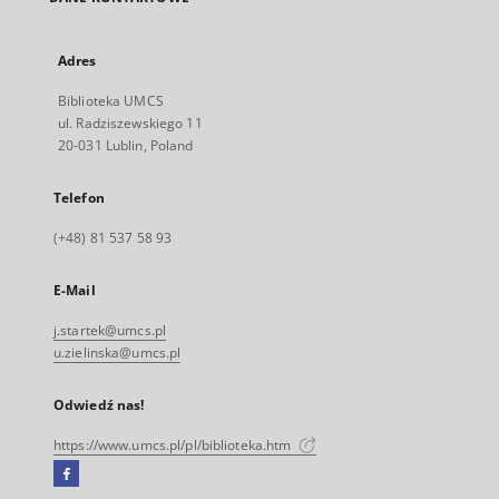
Adres
Biblioteka UMCS
ul. Radziszewskiego 11
20-031 Lublin, Poland
Telefon
(+48) 81 537 58 93
E-Mail
j.startek@umcs.pl
u.zielinska@umcs.pl
Odwiedź nas!
https://www.umcs.pl/pl/biblioteka.htm
Facebook
Link