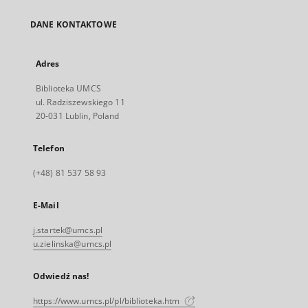
DANE KONTAKTOWE
Adres
Biblioteka UMCS
ul. Radziszewskiego 11
20-031 Lublin, Poland
Telefon
(+48) 81 537 58 93
E-Mail
j.startek@umcs.pl
u.zielinska@umcs.pl
Odwiedź nas!
https://www.umcs.pl/pl/biblioteka.htm