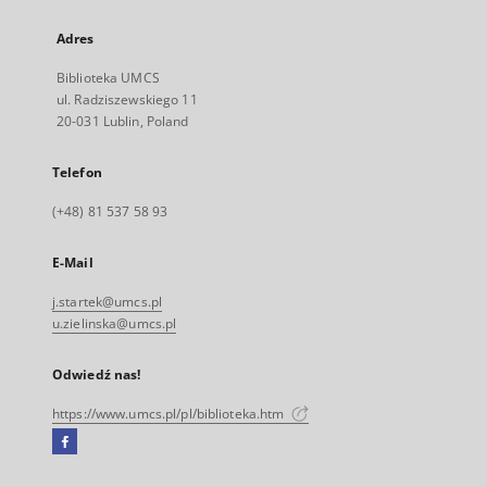
Adres
Biblioteka UMCS
ul. Radziszewskiego 11
20-031 Lublin, Poland
Telefon
(+48) 81 537 58 93
E-Mail
j.startek@umcs.pl
u.zielinska@umcs.pl
Odwiedź nas!
https://www.umcs.pl/pl/biblioteka.htm
Facebook
Link
zewnętrzny,