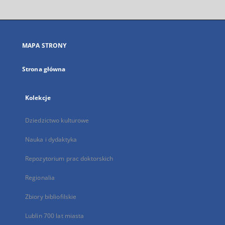
otworzy
się
w
nowej
MAPA STRONY
karcie
Strona główna
Kolekcje
Dziedzictwo kulturowe
Nauka i dydaktyka
Repozytorium prac doktorskich
Regionalia
Zbiory bibliofilskie
Lublin 700 lat miasta