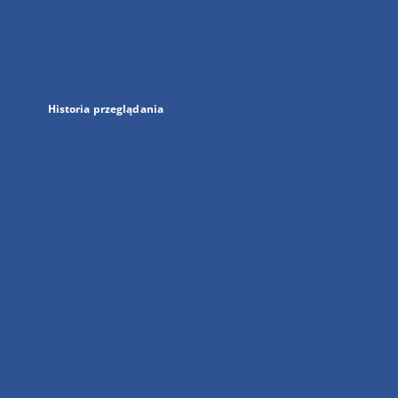
w
nowej
karcie
Historia przeglądania