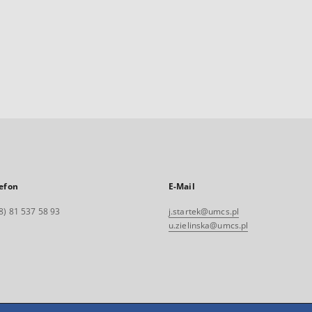
efon
E-Mail
8) 81 537 58 93
j.startek@umcs.pl
u.zielinska@umcs.pl