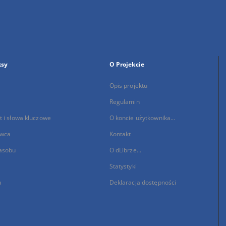
ksy
O Projekcie
Opis projektu
Regulamin
 i słowa kluczowe
O koncie użytkownika...
wca
Kontakt
asobu
O dLibrze...
Statystyki
a
Deklaracja dostępności