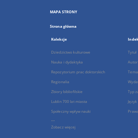
MAPA STRONY
Strona główna
Kolekcje
Inde
Dziedzictwo kulturowe
Tytuł
Nauka i dydaktyka
Autor
Repozytorium prac doktorskich
Temat
Regionalia
Wyda
Zbiory bibliofilskie
Typ z
Lublin 700 lat miasta
Język
Społeczny wpływ nauki
Praw
...
Zobacz więcej