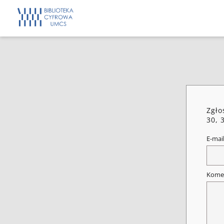
Zgło
30, 
E-mai
Kome