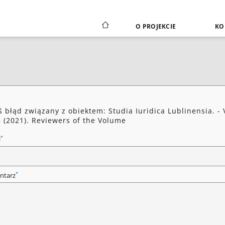
O PROJEKCIE
KO
ś błąd związany z obiektem: Studia Iuridica Lublinensia. - 
3 (2021). Reviewers of the Volume
*
l
*
ntarz