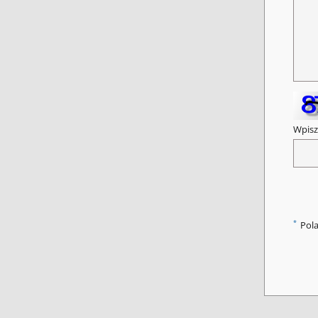
Wpisz
*
Pol