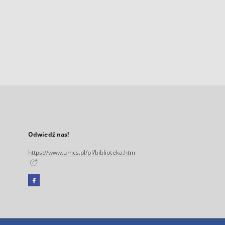
Odwiedź nas!
https://www.umcs.pl/pl/biblioteka.htm
Facebook
Link
zewnętrzny,
otworzy
się