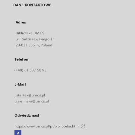
DANE KONTAKTOWE
Adres
Biblioteka UMCS
ul. Radziszewskiego 11
20-031 Lublin, Poland
Telefon
(+48) 81 537 58 93
E-Mail
j.startek@umcs.pl
u.zielinska@umcs.pl
Odwiedź nas!
https://www.umcs.pl/pl/biblioteka.htm
Facebook