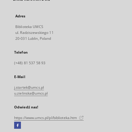
Adres
Biblioteka UMCS
ul. Radziszewskiego 11
20-031 Lublin, Poland
Telefon
(+48) 81 537 58 93
E-Mail
j.startek@umcs.pl
u.zielinska@umcs.pl
Odwiedź nas!
https://www.umcs.pl/pl/biblioteka.htm
Facebook
Link