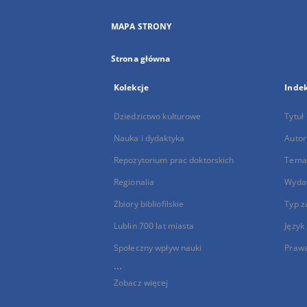
MAPA STRONY
Strona główna
Kolekcje
Inde
Dziedzictwo kulturowe
Tytuł
Nauka i dydaktyka
Autor
Repozytorium prac doktorskich
Temat
Regionalia
Wyda
Zbiory bibliofilskie
Typ z
Lublin 700 lat miasta
Język
Społeczny wpływ nauki
Praw
...
Zobacz więcej