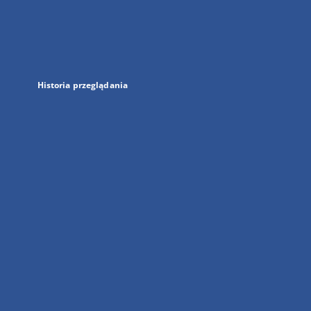
w
nowej
karcie
Historia przeglądania