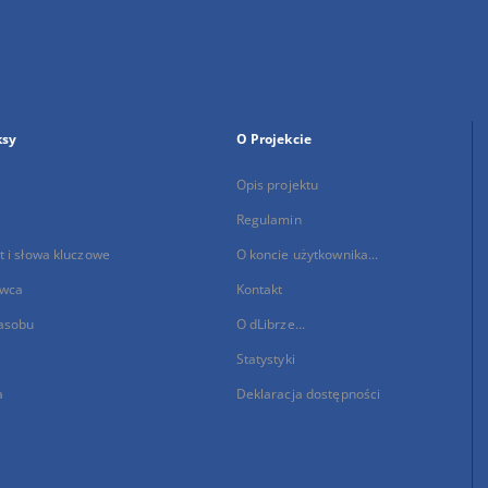
ksy
O Projekcie
Opis projektu
Regulamin
 i słowa kluczowe
O koncie użytkownika...
wca
Kontakt
asobu
O dLibrze...
Statystyki
a
Deklaracja dostępności