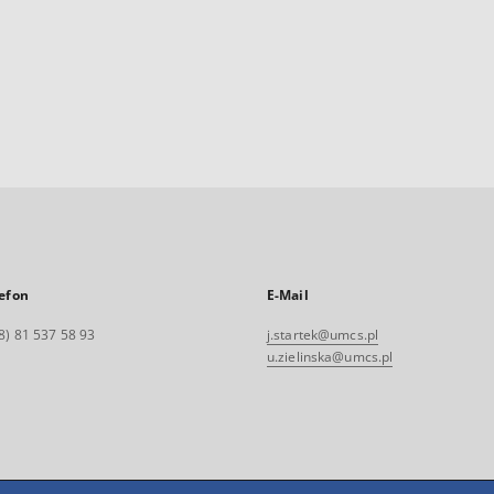
efon
E-Mail
8) 81 537 58 93
j.startek@umcs.pl
u.zielinska@umcs.pl