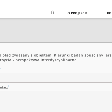
O PROJEKCIE
KO
ś błąd związany z obiektem: Kierunki badań spuścizny Jer
roycia - perspektywa interdyscyplinarna
*
l
*
ntarz