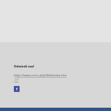
Odwiedź nas!
https://www.umcs.pl/pl/biblioteka.htm
Facebook
Link
zewnętrzny,
otworzy
się