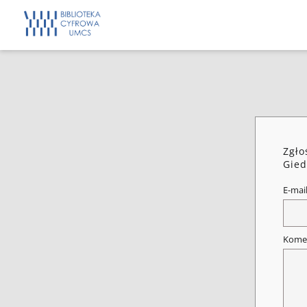
Zgło
Gied
E-mai
Kome