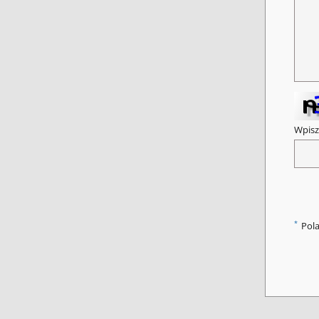
Wpisz
*
Pol