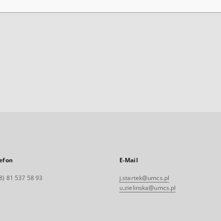
efon
E-Mail
8) 81 537 58 93
j.startek@umcs.pl
u.zielinska@umcs.pl