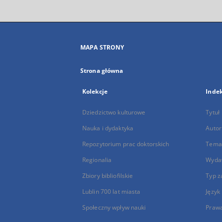
MAPA STRONY
Strona główna
Kolekcje
Inde
Dziedzictwo kulturowe
Tytuł
Nauka i dydaktyka
Autor
Repozytorium prac doktorskich
Temat
Regionalia
Wyda
Zbiory bibliofilskie
Typ z
Lublin 700 lat miasta
Język
Społeczny wpływ nauki
Praw
...