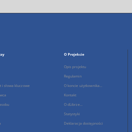
ksy
O Projekcie
Opis projektu
Regulamin
 i słowa kluczowe
O koncie użytkownika...
wca
Kontakt
asobu
O dLibrze...
Statystyki
a
Deklaracja dostępności