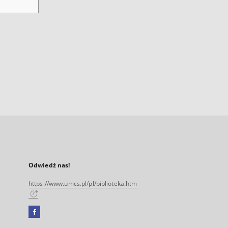
Odwiedź nas!
https://www.umcs.pl/pl/biblioteka.htm
Facebook
Link