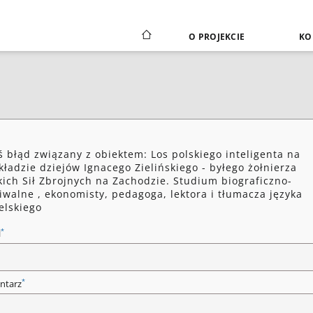
O PROJEKCIE
KO
ś błąd związany z obiektem: Los polskiego inteligenta na
kładzie dziejów Ignacego Zielińskiego - byłego żołnierza
kich Sił Zbrojnych na Zachodzie. Studium biograficzno-
iwalne , ekonomisty, pedagoga, lektora i tłumacza języka
elskiego
*
l
*
ntarz