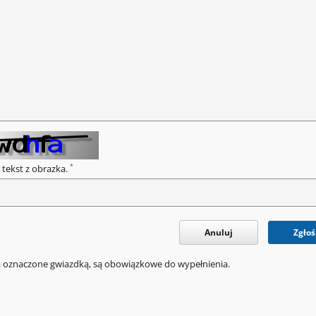
*
 tekst z obrazka.
Anuluj
Zgłoś
a oznaczone gwiazdką, są obowiązkowe do wypełnienia.