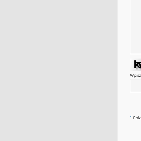
Wpisz
*
Pol