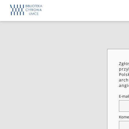
Zgło
przy
Pols
arch
angi
E-mai
Kome