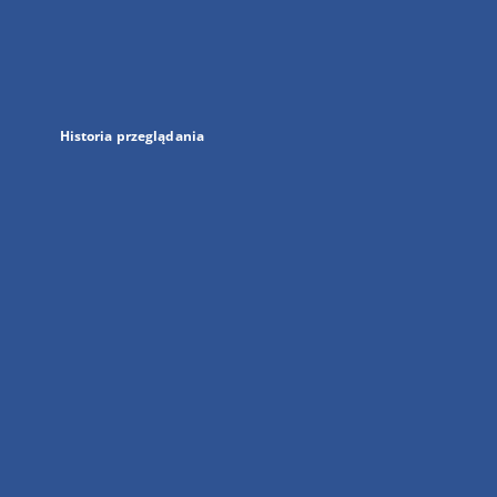
w
nowej
karcie
Historia przeglądania