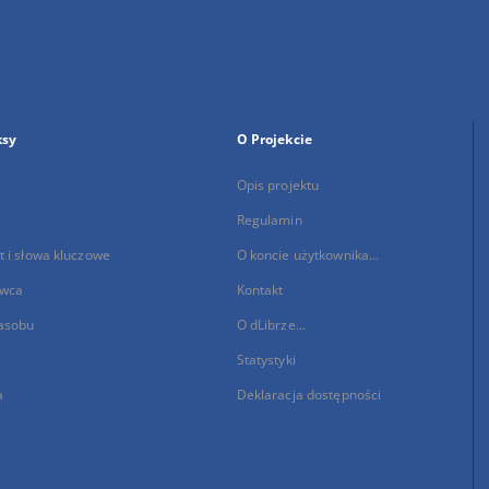
ksy
O Projekcie
Opis projektu
Regulamin
 i słowa kluczowe
O koncie użytkownika...
wca
Kontakt
asobu
O dLibrze...
Statystyki
a
Deklaracja dostępności