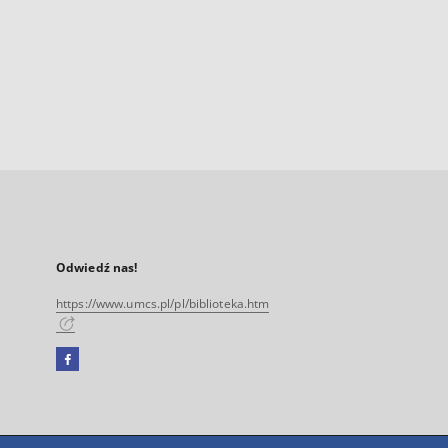
Odwiedź nas!
https://www.umcs.pl/pl/biblioteka.htm
Facebook
Link
zewnętrzny,
otworzy
się