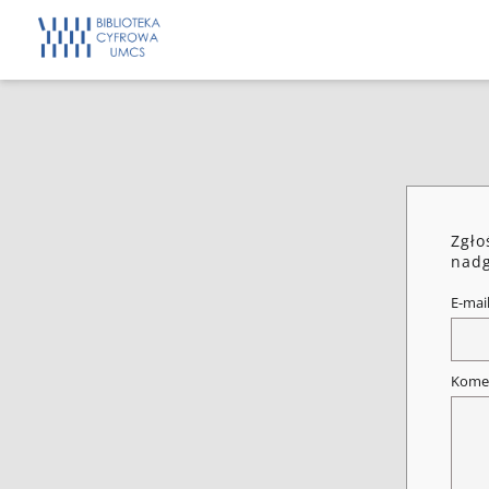
Zgło
nadg
E-mai
Kome