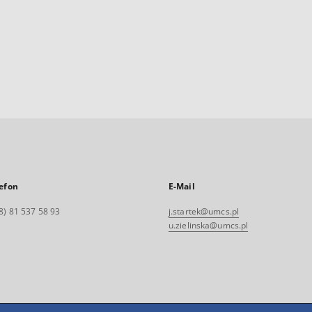
efon
E-Mail
8) 81 537 58 93
j.startek@umcs.pl
u.zielinska@umcs.pl