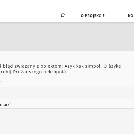
O PROJEKCIE
KO
ś błąd związany z obiektem: Âzyk kak simbol. O âzyke
robij Pružanskogo nekropolâ
*
l
*
ntarz