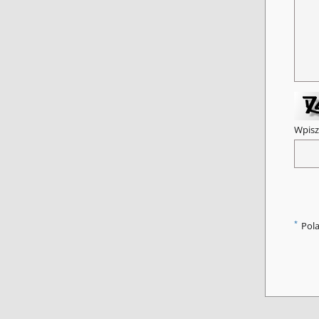
Wpisz
*
Pol