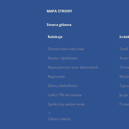
MAPA STRONY
Strona główna
Kolekcje
Inde
Dziedzictwo kulturowe
Tytuł
Nauka i dydaktyka
Autor
Repozytorium prac doktorskich
Temat
Regionalia
Wyda
Zbiory bibliofilskie
Typ z
Lublin 700 lat miasta
Język
Społeczny wpływ nauki
Praw
...
Zobacz więcej