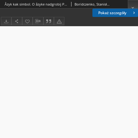
Âzyk kak simbol. O âzyke nadgrobij Pružanskogo nekropolâ
Boridczenko, Stanisław
Pokaż szczegóły