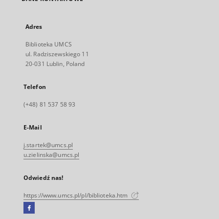
Adres
Biblioteka UMCS
ul. Radziszewskiego 11
20-031 Lublin, Poland
Telefon
(+48) 81 537 58 93
E-Mail
j.startek@umcs.pl
u.zielinska@umcs.pl
Odwiedź nas!
https://www.umcs.pl/pl/biblioteka.htm
Facebook
Link