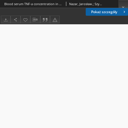
Blood serum TNF-a concentration in patients with ischaemic and haemorrhagic brain stroke
Nazar, Jarosław.; Szymańska, Anna (neuroradiologia).
Pokaż szczegóły