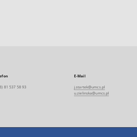
efon
E-Mail
8) 81 537 58 93
j.startek@umcs.pl
u.zielinska@umcs.pl