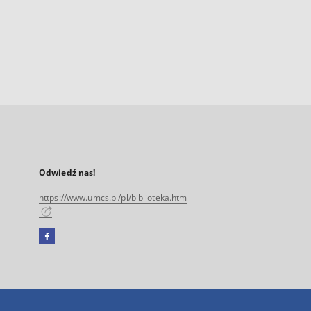
Odwiedź nas!
https://www.umcs.pl/pl/biblioteka.htm
Facebook
Link
zewnętrzny,
otworzy
się
w