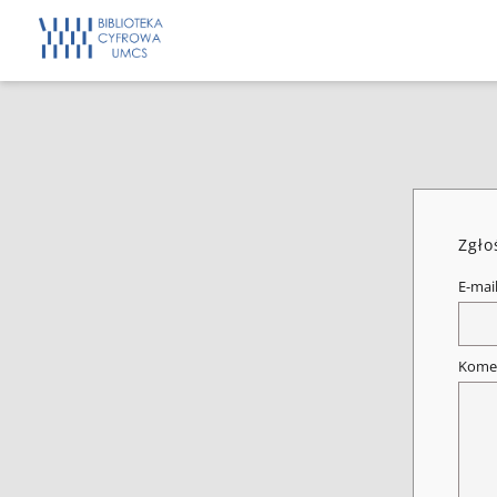
Zgło
E-mai
Kome