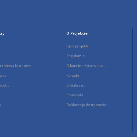
ksy
O Projekcie
Opis projektu
Regulamin
 i słowa kluczowe
O koncie użytkownika...
wca
Kontakt
asobu
O dLibrze...
Statystyki
a
Deklaracja dostępności