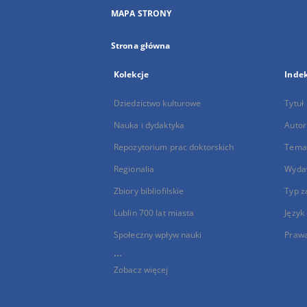
MAPA STRONY
Strona główna
Kolekcje
Inde
Dziedzictwo kulturowe
Tytuł
Nauka i dydaktyka
Autor
Repozytorium prac doktorskich
Temat
Regionalia
Wyda
Zbiory bibliofilskie
Typ z
Lublin 700 lat miasta
Język
Społeczny wpływ nauki
Praw
...
Zobacz więcej