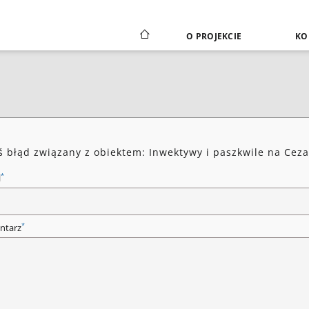
O PROJEKCIE
KO
ś błąd związany z obiektem: Inwektywy i paszkwile na Cez
*
l
*
ntarz