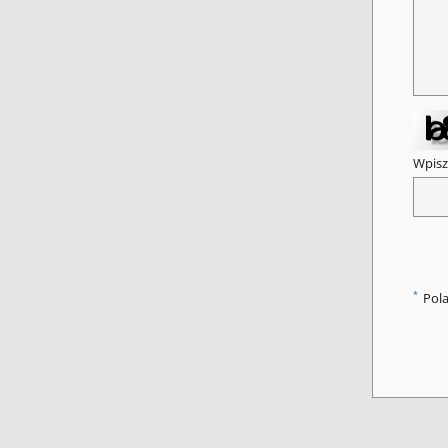
Wpisz
*
Pol