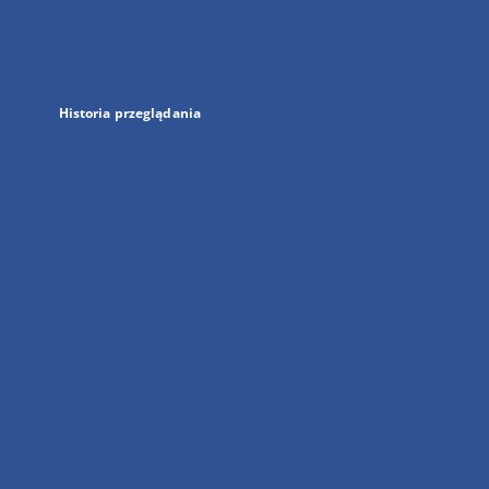
nowej
karcie
Historia przeglądania