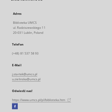
Adres
Biblioteka UMCS
ul. Radziszewskiego 11
20-031 Lublin, Poland
Telefon
(+48) 81 537 58 93
E-Mail
j.startek@umcs.pl
u.zielinska@umcs.pl
Odwiedź nas!
https://www.umcs.pl/pl/biblioteka.htm
Facebook
Link