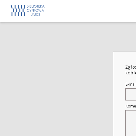
Zgło
kobi
E-mai
Kome