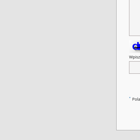
Wpisz
*
Pol