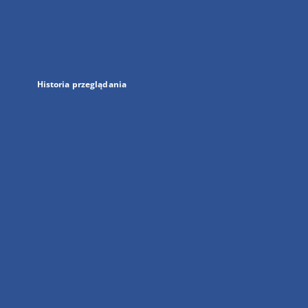
w
nowej
karcie
Historia przeglądania