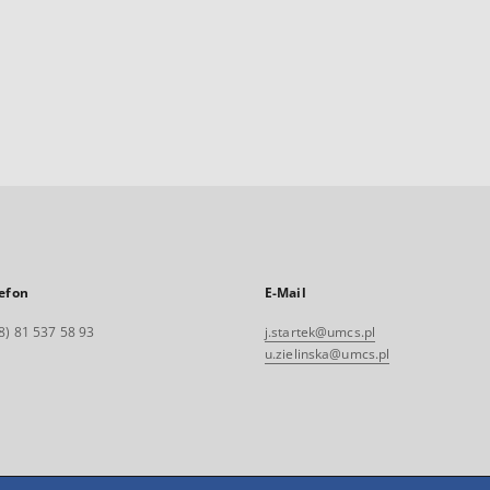
efon
E-Mail
8) 81 537 58 93
j.startek@umcs.pl
u.zielinska@umcs.pl