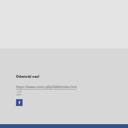
Odwiedź nas!
https://www.umcs.pl/pl/biblioteka.htm
Facebook
Link
zewnętrzny,
otworzy
się