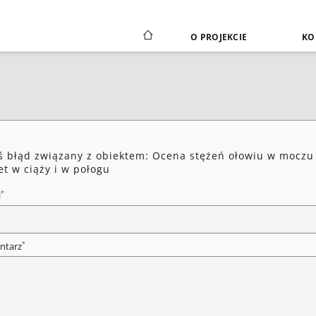
O PROJEKCIE
KO
ś błąd związany z obiektem: Ocena stężeń ołowiu w moczu
et w ciąży i w połogu
*
l
*
ntarz