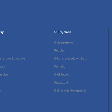
ksy
O Projekcie
Opis projektu
Regulamin
 i słowa kluczowe
O koncie użytkownika...
wca
Kontakt
asobu
O dLibrze...
Statystyki
a
Deklaracja dostępności