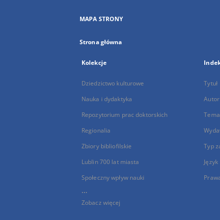
MAPA STRONY
Strona główna
Kolekcje
Inde
Dziedzictwo kulturowe
Tytuł
Nauka i dydaktyka
Autor
Repozytorium prac doktorskich
Temat
Regionalia
Wyda
Zbiory bibliofilskie
Typ z
Lublin 700 lat miasta
Język
Społeczny wpływ nauki
Praw
...
Zobacz więcej