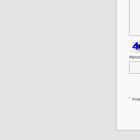
Wpisz
*
Pol