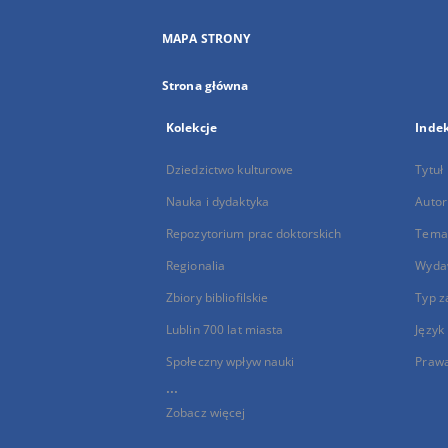
MAPA STRONY
Strona główna
Kolekcje
Inde
Dziedzictwo kulturowe
Tytuł
Nauka i dydaktyka
Autor
Repozytorium prac doktorskich
Temat
Regionalia
Wyda
Zbiory bibliofilskie
Typ z
Lublin 700 lat miasta
Język
Społeczny wpływ nauki
Praw
...
Zobacz więcej