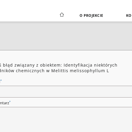
O PROJEKCIE
KO
ś błąd związany z obiektem: Identyfikacja niektórych
dników chemicznych w Melittis melissophyllum L
*
l
*
ntarz