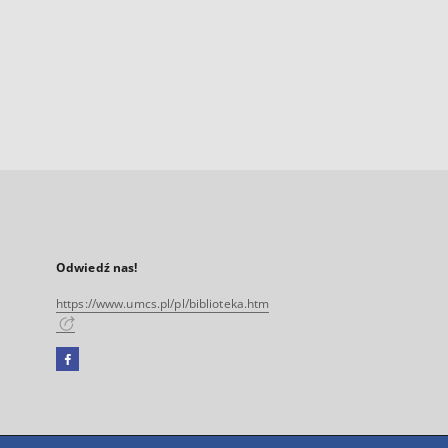
Odwiedź nas!
https://www.umcs.pl/pl/biblioteka.htm
Facebook
Link
zewnętrzny,
otworzy
się