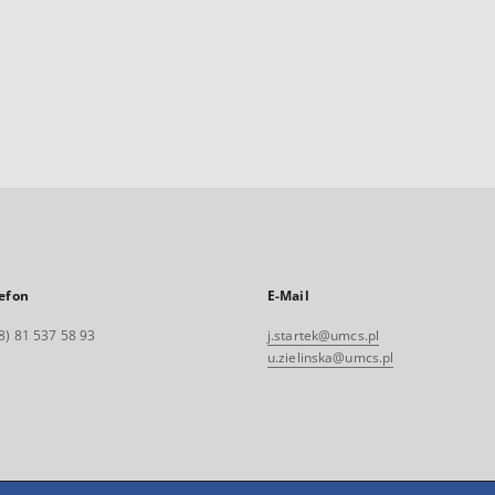
efon
E-Mail
8) 81 537 58 93
j.startek@umcs.pl
u.zielinska@umcs.pl