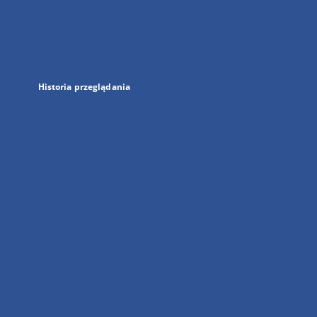
w
nowej
karcie
Historia przeglądania