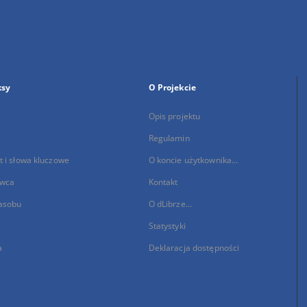
ksy
O Projekcie
Opis projektu
Regulamin
 i słowa kluczowe
O koncie użytkownika...
wca
Kontakt
asobu
O dLibrze...
Statystyki
a
Deklaracja dostępności