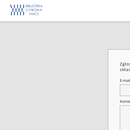
Zgło
skła
E-mai
Kome