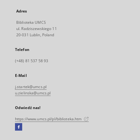
Adres
Biblioteka UMCS
ul. Radziszewskiego 11
20-031 Lublin, Poland
Telefon
(+48) 81 537 58 93
E-Mail
j.startek@umcs.pl
u.zielinska@umcs.pl
Odwiedź nas!
https://www.umcs.pl/pl/biblioteka.htm
Facebook
Link
zewnętrzny,