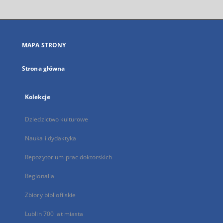
otworzy
się
w
nowej
MAPA STRONY
karcie
Strona główna
Kolekcje
Dziedzictwo kulturowe
Nauka i dydaktyka
Repozytorium prac doktorskich
Regionalia
Zbiory bibliofilskie
Lublin 700 lat miasta