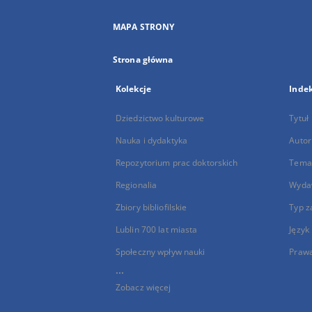
MAPA STRONY
Strona główna
Kolekcje
Inde
Dziedzictwo kulturowe
Tytuł
Nauka i dydaktyka
Autor
Repozytorium prac doktorskich
Temat
Regionalia
Wyda
Zbiory bibliofilskie
Typ z
Lublin 700 lat miasta
Język
Społeczny wpływ nauki
Praw
...
Zobacz więcej