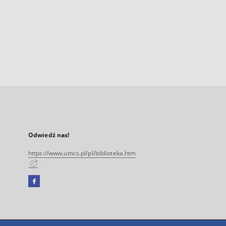
Odwiedź nas!
https://www.umcs.pl/pl/biblioteka.htm
Facebook
Link
zewnętrzny,
otworzy
się