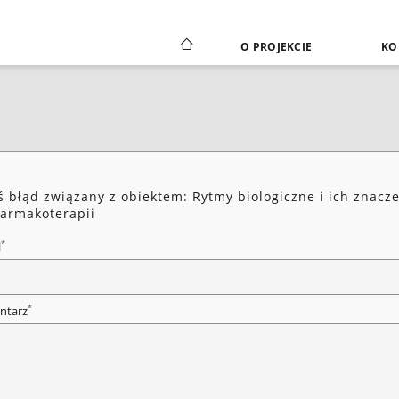
O PROJEKCIE
KO
ś błąd związany z obiektem: Rytmy biologiczne i ich znacz
farmakoterapii
*
l
*
ntarz