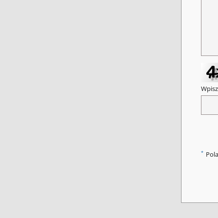
Wpisz
*
Pol