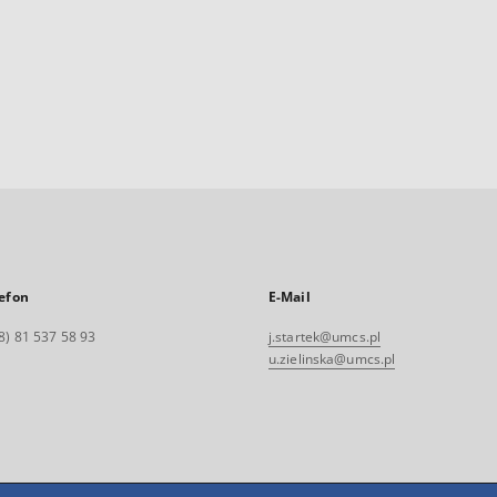
efon
E-Mail
8) 81 537 58 93
j.startek@umcs.pl
u.zielinska@umcs.pl