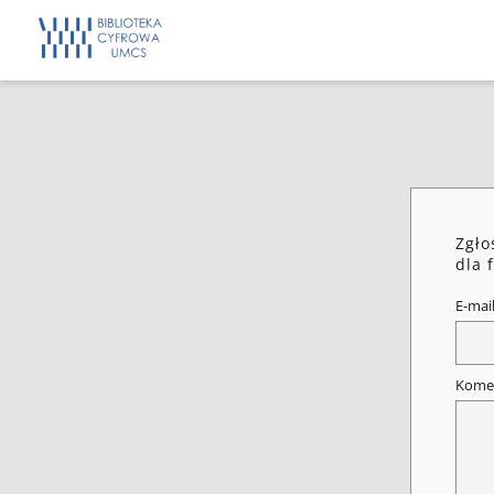
Zgło
dla 
E-mai
Kome