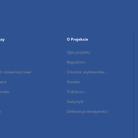
ksy
O Projekcie
Opis projektu
Regulamin
 i słowa kluczowe
O koncie użytkownika...
wca
Kontakt
asobu
O dLibrze...
Statystyki
a
Deklaracja dostępności