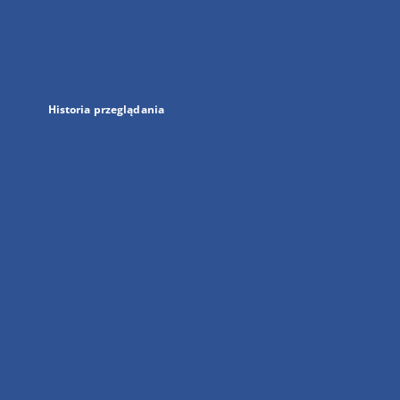
w
nowej
karcie
Historia przeglądania