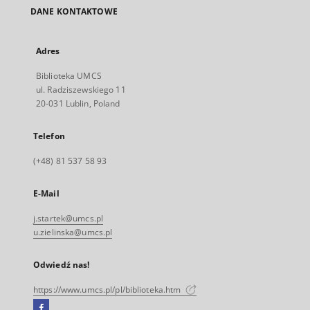
DANE KONTAKTOWE
Adres
Biblioteka UMCS
ul. Radziszewskiego 11
20-031 Lublin, Poland
Telefon
(+48) 81 537 58 93
E-Mail
j.startek@umcs.pl
u.zielinska@umcs.pl
Odwiedź nas!
https://www.umcs.pl/pl/biblioteka.htm
Facebook