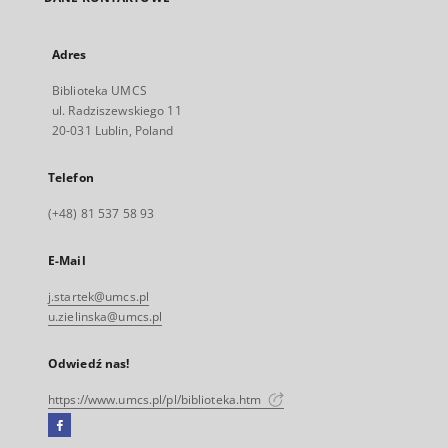
Adres
Biblioteka UMCS
ul. Radziszewskiego 11
20-031 Lublin, Poland
Telefon
(+48) 81 537 58 93
E-Mail
j.startek@umcs.pl
u.zielinska@umcs.pl
Odwiedź nas!
https://www.umcs.pl/pl/biblioteka.htm
Facebook
Link