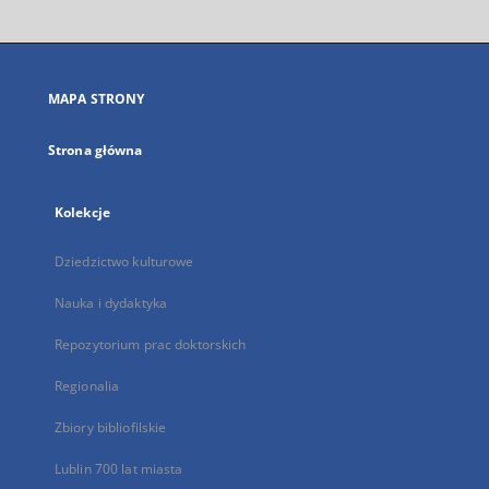
otworzy
się
w
nowej
MAPA STRONY
karcie
Strona główna
Kolekcje
Dziedzictwo kulturowe
Nauka i dydaktyka
Repozytorium prac doktorskich
Regionalia
Zbiory bibliofilskie
Lublin 700 lat miasta