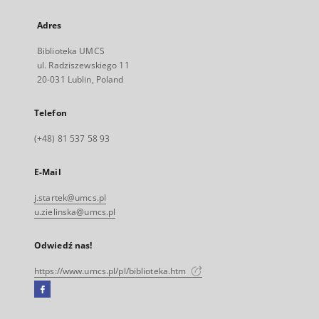
Adres
Biblioteka UMCS
ul. Radziszewskiego 11
20-031 Lublin, Poland
Telefon
(+48) 81 537 58 93
E-Mail
j.startek@umcs.pl
u.zielinska@umcs.pl
Odwiedź nas!
https://www.umcs.pl/pl/biblioteka.htm
Facebook
Link
zewnętrzny,