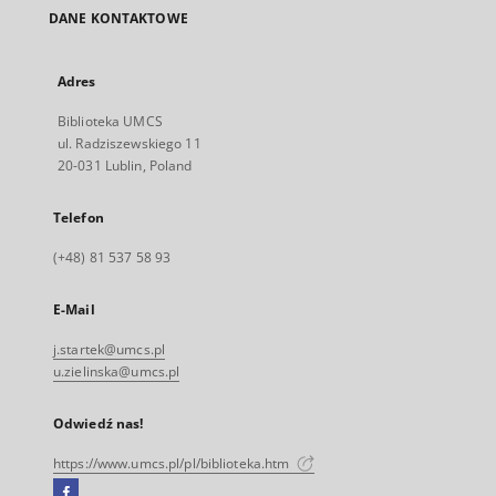
DANE KONTAKTOWE
Adres
Biblioteka UMCS
ul. Radziszewskiego 11
20-031 Lublin, Poland
Telefon
(+48) 81 537 58 93
E-Mail
j.startek@umcs.pl
u.zielinska@umcs.pl
Odwiedź nas!
https://www.umcs.pl/pl/biblioteka.htm
Facebook