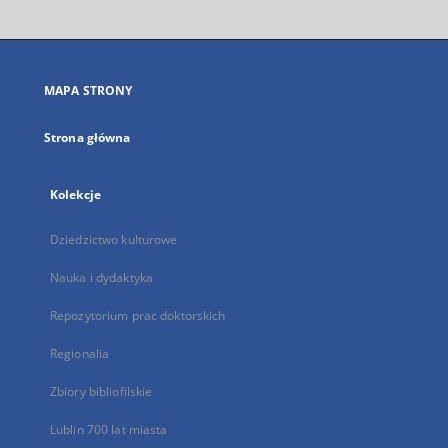
otworzy
się
w
nowej
MAPA STRONY
karcie
Strona główna
Kolekcje
Dziedzictwo kulturowe
Nauka i dydaktyka
Repozytorium prac doktorskich
Regionalia
Zbiory bibliofilskie
Lublin 700 lat miasta