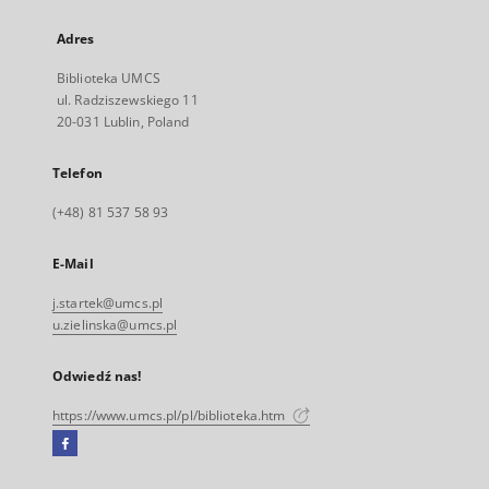
Adres
Biblioteka UMCS
ul. Radziszewskiego 11
20-031 Lublin, Poland
Telefon
(+48) 81 537 58 93
E-Mail
j.startek@umcs.pl
u.zielinska@umcs.pl
Odwiedź nas!
https://www.umcs.pl/pl/biblioteka.htm
Facebook
Link
zewnętrzny,