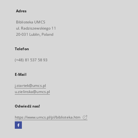
Adres
Biblioteka UMCS
ul. Radziszewskiego 11
20-031 Lublin, Poland
Telefon
(+48) 81 537 58 93
E-Mail
j.startek@umcs.pl
u.zielinska@umcs.pl
Odwiedź nas!
https://www.umcs.pl/pl/biblioteka.htm
Facebook
Link
zewnętrzny,