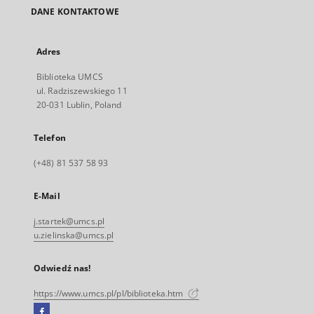
DANE KONTAKTOWE
Adres
Biblioteka UMCS
ul. Radziszewskiego 11
20-031 Lublin, Poland
Telefon
(+48) 81 537 58 93
E-Mail
j.startek@umcs.pl
u.zielinska@umcs.pl
Odwiedź nas!
https://www.umcs.pl/pl/biblioteka.htm
Facebook