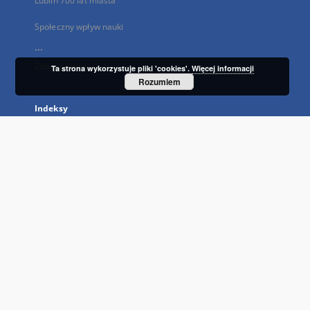
Lublin 700 lat miasta
Społeczny wpływ nauki
...
Zobacz więcej
Ta strona wykorzystuje pliki 'cookies'.
Więcej informacji
Rozumiem
Indeksy
Tytuł
Autor
Temat i słowa kluczowe
Wydawca
Typ zasobu
Język
Prawa