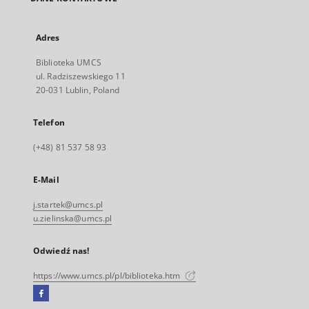
Adres
Biblioteka UMCS
ul. Radziszewskiego 11
20-031 Lublin, Poland
Telefon
(+48) 81 537 58 93
E-Mail
j.startek@umcs.pl
u.zielinska@umcs.pl
Odwiedź nas!
https://www.umcs.pl/pl/biblioteka.htm
Facebook
Link