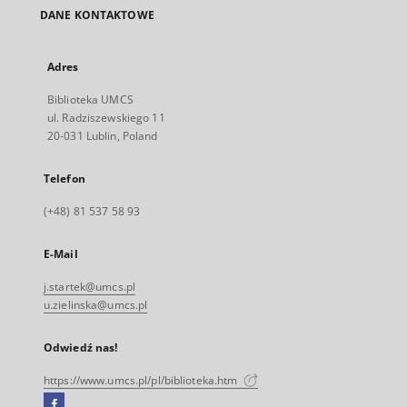
DANE KONTAKTOWE
Adres
Biblioteka UMCS
ul. Radziszewskiego 11
20-031 Lublin, Poland
Telefon
(+48) 81 537 58 93
E-Mail
j.startek@umcs.pl
u.zielinska@umcs.pl
Odwiedź nas!
https://www.umcs.pl/pl/biblioteka.htm
Facebook