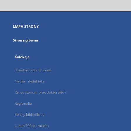
otworzy
się
w
nowej
MAPA STRONY
karcie
Strona główna
Kolekcje
Dziedzictwo kulturowe
Nauka i dydaktyka
Repozytorium prac doktorskich
Regionalia
Zbiory bibliofilskie
Lublin 700 lat miasta