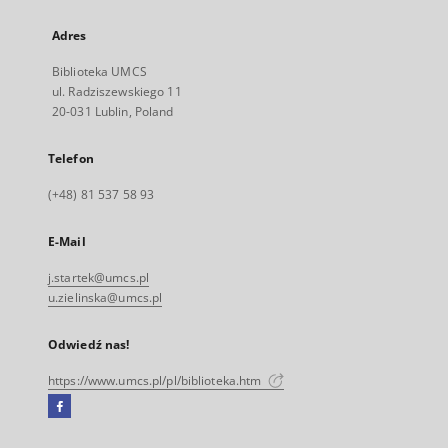
Adres
Biblioteka UMCS
ul. Radziszewskiego 11
20-031 Lublin, Poland
Telefon
(+48) 81 537 58 93
E-Mail
j.startek@umcs.pl
u.zielinska@umcs.pl
Odwiedź nas!
https://www.umcs.pl/pl/biblioteka.htm
Facebook
Link
zewnętrzny,