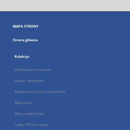
otworzy
się
w
nowej
MAPA STRONY
karcie
Strona główna
Kolekcje
Dziedzictwo kulturowe
Nauka i dydaktyka
Repozytorium prac doktorskich
Regionalia
Zbiory bibliofilskie
Lublin 700 lat miasta