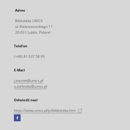
Adres
Biblioteka UMCS
ul. Radziszewskiego 11
20-031 Lublin, Poland
Telefon
(+48) 81 537 58 93
E-Mail
j.startek@umcs.pl
u.zielinska@umcs.pl
Odwiedź nas!
https://www.umcs.pl/pl/biblioteka.htm
Facebook
Link
zewnętrzny,