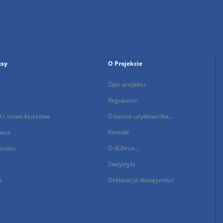
ksy
O Projekcie
Opis projektu
Regulamin
 i słowa kluczowe
O koncie użytkownika...
wca
Kontakt
asobu
O dLibrze...
Statystyki
a
Deklaracja dostępności