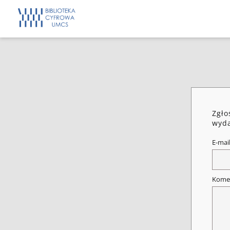
Zgło
wyda
E-mai
Kome