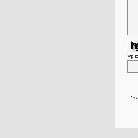
Wpisz
*
Pol