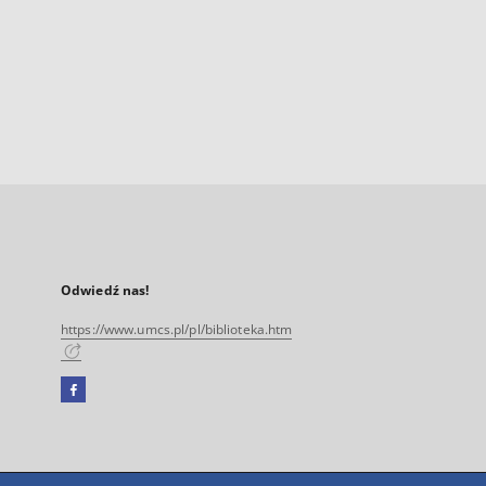
Odwiedź nas!
https://www.umcs.pl/pl/biblioteka.htm
Facebook
Link
zewnętrzny,
otworzy
się