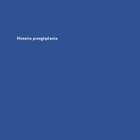
w
nowej
karcie
Historia przeglądania