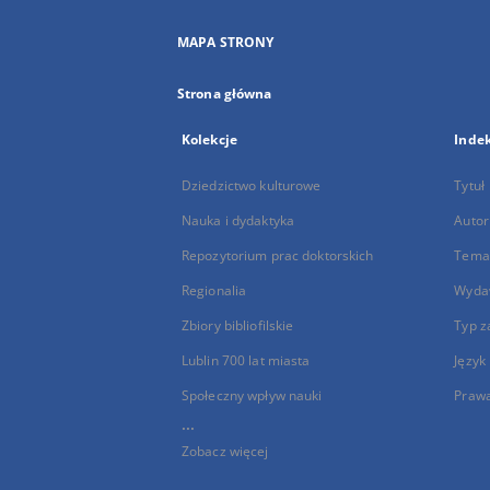
MAPA STRONY
Strona główna
Kolekcje
Inde
Dziedzictwo kulturowe
Tytuł
Nauka i dydaktyka
Autor
Repozytorium prac doktorskich
Temat
Regionalia
Wyda
Zbiory bibliofilskie
Typ z
Lublin 700 lat miasta
Język
Społeczny wpływ nauki
Praw
...
Zobacz więcej