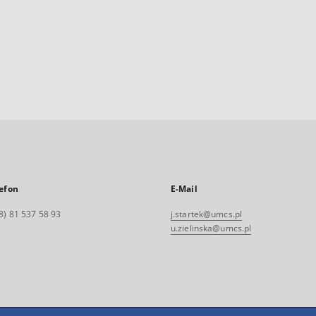
efon
E-Mail
8) 81 537 58 93
j.startek@umcs.pl
u.zielinska@umcs.pl