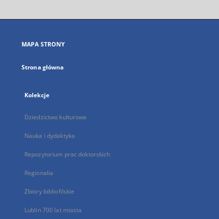
otworzy
się
w
nowej
MAPA STRONY
karcie
Strona główna
Kolekcje
Dziedzictwo kulturowe
Nauka i dydaktyka
Repozytorium prac doktorskich
Regionalia
Zbiory bibliofilskie
Lublin 700 lat miasta