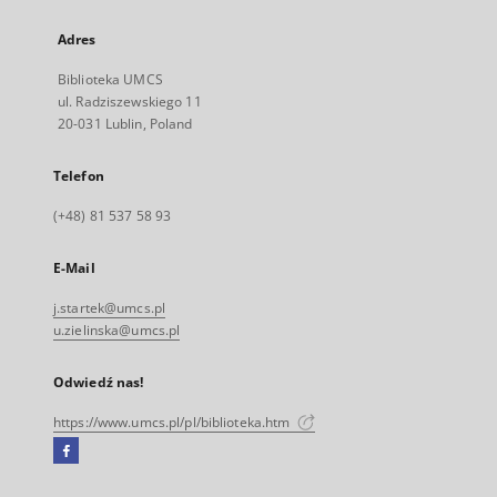
Adres
Biblioteka UMCS
ul. Radziszewskiego 11
20-031 Lublin, Poland
Telefon
(+48) 81 537 58 93
E-Mail
j.startek@umcs.pl
u.zielinska@umcs.pl
Odwiedź nas!
https://www.umcs.pl/pl/biblioteka.htm
Facebook
Link
zewnętrzny,